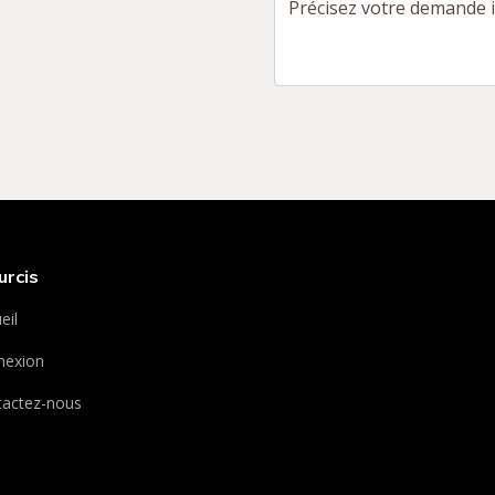
Précisez votre demande i
urcis
eil
nexion
tactez-nous